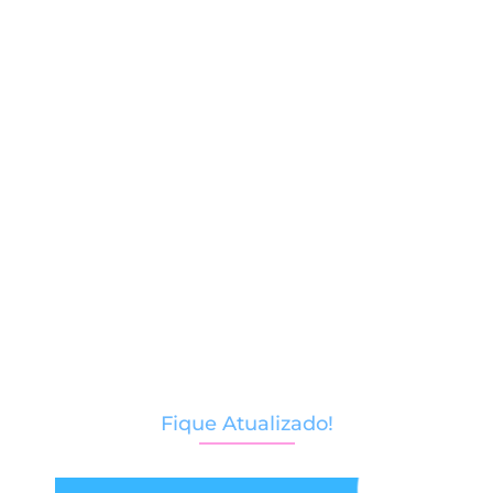
Macarrão cremoso de abóbora
com…
17/09/2025
Fique Atualizado!