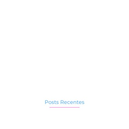
RECEITINHAS
Bolo de cenoura sem glúten
com cobertura de cacau:
fofinho, perfumado e
aprovado pelos mini-chefes 🥕
🍫
No Comments
20/09/2025
/
Posts Recentes