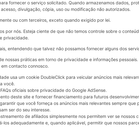
para fornecer o serviço solicitado. Quando armazenamos dados, pr
 acesso, divulgação, cópia, uso ou modificação não autorizados.
ente ou com terceiros, exceto quando exigido por lei.
os por nós. Esteja ciente de que não temos controle sobre o conteúd
de privacidade
.
soais, entendendo que talvez não possamos fornecer alguns dos servi
e nossas práticas em torno de privacidade e informações pessoais.
e em contacto connosco.
ade usa um cookie DoubleClick para veicular anúncios mais relevant
a você.
 FAQs oficiais sobre privacidade do Google AdSense.
nto deste site e fornecer financiamento para futuros desenvolvime
a garantir que você forneça os anúncios mais relevantes sempre que
am ser do seu interesse.
streamento de afiliados simplesmente nos permitem ver se nossos cl
á-los adequadamente e, quando aplicável, permitir que nossos parce